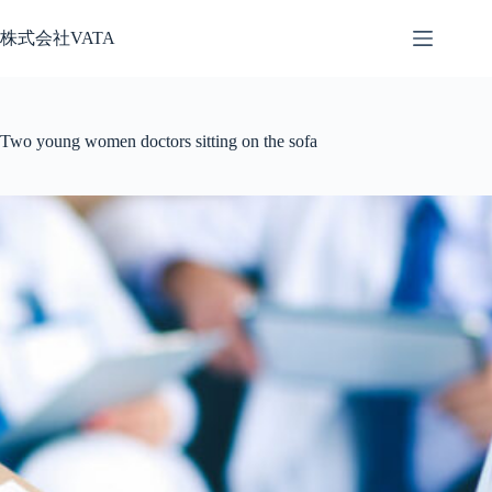
コ
株式会社VATA
ン
テ
ン
ツ
へ
Two young women doctors sitting on the sofa
ス
キ
ッ
プ