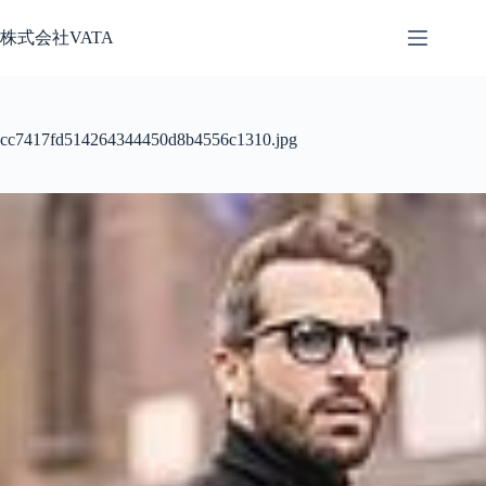
コ
株式会社VATA
ン
テ
ン
ツ
へ
cc7417fd514264344450d8b4556c1310.jpg
ス
キ
ッ
プ