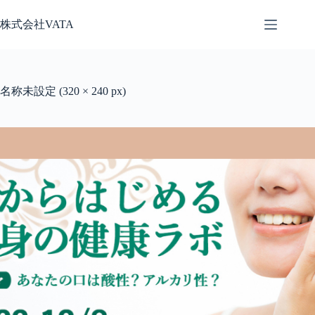
コ
株式会社VATA
ン
テ
ン
ツ
へ
名称未設定 (320 × 240 px)
ス
キ
ッ
プ