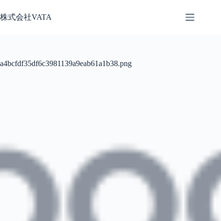
コ
株式会社VATA
ン
テ
ン
ツ
へ
a4bcfdf35df6c3981139a9eab61a1b38.png
ス
キ
ッ
プ