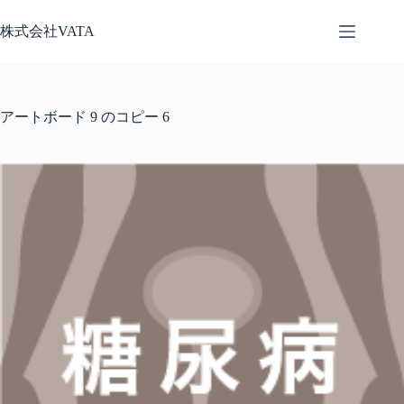
コ
株式会社VATA
ン
テ
ン
ツ
へ
アートボード 9 のコピー 6
ス
キ
ッ
プ